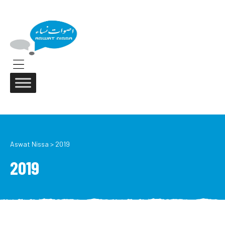
ASWAT
NISSA
Aswat
Nissa
Menu
Aswat Nissa
>
2019
2019