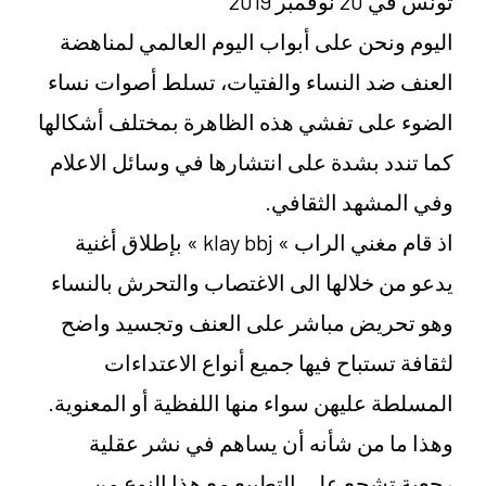
تونس في 20 نوفمبر 2019
اليوم ونحن على أبواب اليوم العالمي لمناهضة
العنف ضد النساء والفتيات، تسلط أصوات نساء
الضوء على تفشي هذه الظاهرة بمختلف أشكالها
كما تندد بشدة على انتشارها في وسائل الاعلام
وفي المشهد الثقافي.
اذ قام مغني الراب » klay bbj » بإطلاق أغنية
يدعو من خلالها الى الاغتصاب والتحرش بالنساء
وهو تحريض مباشر على العنف وتجسيد واضح
لثقافة تستباح فيها جميع أنواع الاعتداءات
المسلطة عليهن سواء منها اللفظية أو المعنوية.
وهذا ما من شأنه أن يساهم في نشر عقلية
رجعية تشجع على التطبيع مع هذا النوع من