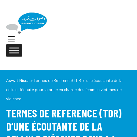
ASWAT
NISSA
Aswat
Nissa
Menu
Aswat Nissa
>
Termes de Reference (TDR) d’une écoutante de la
cellule d’écoute pour la prise en charge des femmes victimes de
violence
TERMES DE REFERENCE (TDR)
D’UNE ÉCOUTANTE DE LA