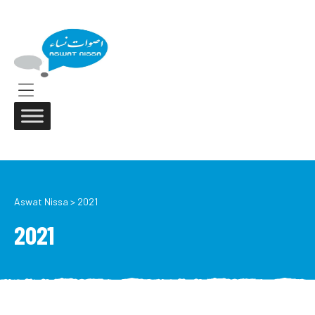
ASWAT
NISSA
Aswat
Nissa
Menu
Aswat Nissa
>
2021
2021