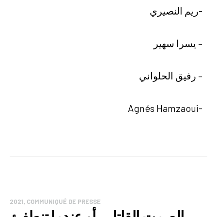
-ريم النصيري
– يسرا سهير
– رفيق الحلواني
-Agnés Hamzaoui
2021
,
COMMUNIQUÉ DE PRESSE
الصمت القاتل…أو عندما تنطفئ