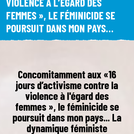
VIOLENCE À L’ÉGARD DES
FEMMES », LE FÉMINICIDE SE
POURSUIT DANS MON PAYS…
Concomitamment aux «16
jours d’activisme contre la
violence à l'égard des
femmes », le féminicide se
poursuit dans mon pays... La
dynamique féministe