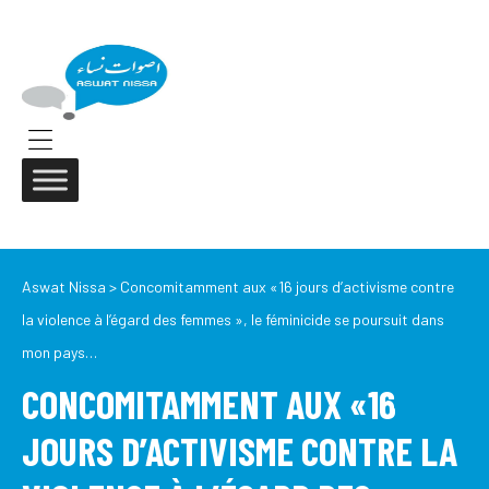
ASWAT
NISSA
Aswat
Nissa
Menu
Aswat Nissa
>
Concomitamment aux «16 jours d’activisme contre
la violence à l’égard des femmes », le féminicide se poursuit dans
mon pays…
CONCOMITAMMENT AUX «16
JOURS D’ACTIVISME CONTRE LA