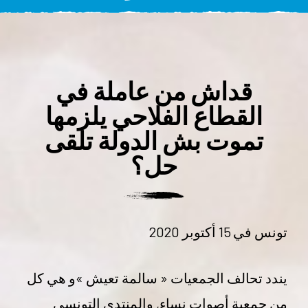
قداش من عاملة في
القطاع الفلاحي يلزمها
تموت بش الدولة تلقى
حل؟
تونس في 15 أكتوبر 2020
يندد تحالف الجمعيات « سالمة تعيش »و هي كل
من جمعية أصوات نساء, والمنتدى التونسي